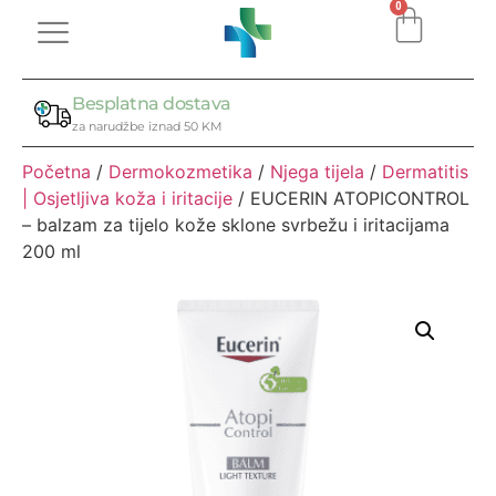
0
Besplatna dostava
za narudžbe iznad 50 KM
Početna
/
Dermokozmetika
/
Njega tijela
/
Dermatitis
| Osjetljiva koža i iritacije
/ EUCERIN ATOPICONTROL
– balzam za tijelo kože sklone svrbežu i iritacijama
200 ml