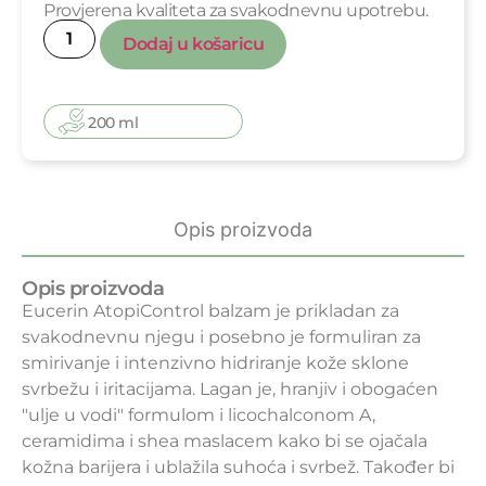
Provjerena kvaliteta za svakodnevnu upotrebu.
Dodaj u košaricu
200 ml
Opis proizvoda
Opis proizvoda
Eucerin AtopiControl balzam je prikladan za
svakodnevnu njegu i posebno je formuliran za
smirivanje i intenzivno hidriranje kože sklone
svrbežu i iritacijama. Lagan je, hranjiv i obogaćen
"ulje u vodi" formulom i licochalconom A,
ceramidima i shea maslacem kako bi se ojačala
kožna barijera i ublažila suhoća i svrbež. Također bi