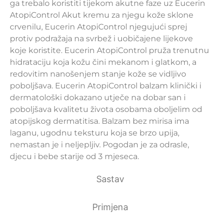
ga trebalo koristiti tijekom akutne faze uz Eucerin
AtopiControl Akut kremu za njegu kože sklone
crvenilu, Eucerin AtopiControl njegujući sprej
protiv podražaja na svrbež i uobičajene lijekove
koje koristite. Eucerin AtopiControl pruža trenutnu
hidrataciju koja kožu čini mekanom i glatkom, a
redovitim nanošenjem stanje kože se vidljivo
poboljšava. Eucerin AtopiControl balzam klinički i
dermatološki dokazano utječe na dobar san i
poboljšava kvalitetu života osobama oboljelim od
atopijskog dermatitisa. Balzam bez mirisa ima
laganu, ugodnu teksturu koja se brzo upija,
nemastan je i neljepljiv. Pogodan je za odrasle,
djecu i bebe starije od 3 mjeseca.
Sastav
Primjena