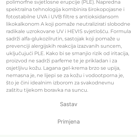
polimorfne svjetlosne erupcije (PLE). Napredna
spektralna tehnologija kombinira širokopojasne i
fotostabilne UVA i UVB filtre s antioksidansom
likokalkonom A koji pomaže neutralizirati slobodne
radikale uzrokovane UV i HEVIS svjetlošću. Formula
sadrži alfa-glukozilrutin, sastojak koji pomaže u
prevenciji alergijskih reakcija izazvanih suncem,
uključujući PLE. Kako bi se smanjio rizik od iritacija,
proizvod ne sadrži parfeme te je prikladan i za
osjetljivu kožu. Lagana gel-krema brzo se upija,
nemasna je, ne lijepi se za kožu i vodootporna je,
što je čini idealnim izborom za svakodnevnu
zaštitu tijekom boravka na suncu.
Sastav
Primjena