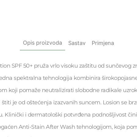
Opis proizvoda
Sastav
Primjena
otion SPF 50+ pruža vrlo visoku zaštitu od sunčevog zr
redna spektralna tehnologija kombinira širokopojasne 
 koji pomaže neutralizirati slobodne radikale uzrok
 štiti je od oštećenja izazvanih suncem. Losion se brzo
 Klinički i dermatološki potvrđena podnošljivost čin
ogaćen Anti-Stain After Wash tehnologijom, koja poma