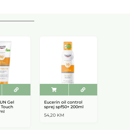
UN Gel
Eucerin oil control
Eucerin k
 Touch
sprej spf50+ 200ml
spray sp
ml
54,20
KM
65,60
K