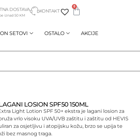
0
TNA DOSTAVA
KONTAKT
be iznad 50 KM
ON SETOVI
OSTALO
AKCIJE
LAGANI LOSION SPF50 150ML
xtra Light Lotion SPF 50+ ekstra je lagani losion za
i pruža vrlo visoku UVA/UVB zaštitu i zaštitu od HEVIS
liran za osjetljivu i atopijsku kožu, brzo se upija te
oži bez masnog traga.