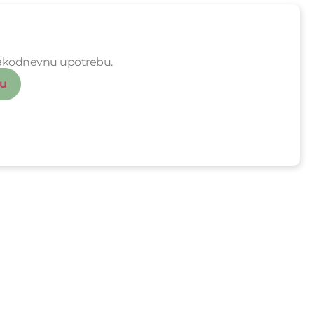
svakodnevnu upotrebu.
cu