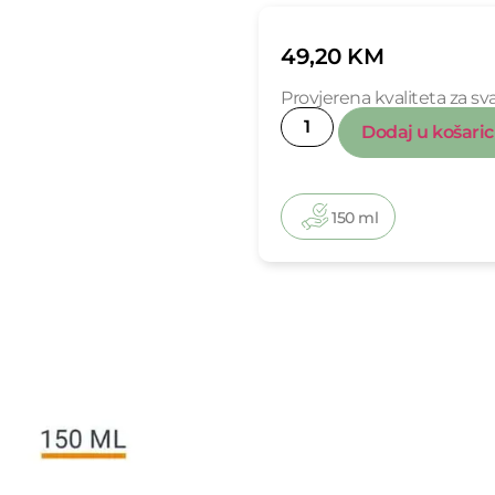
49,20
KM
Provjerena kvaliteta za 
Dodaj u košari
150 ml