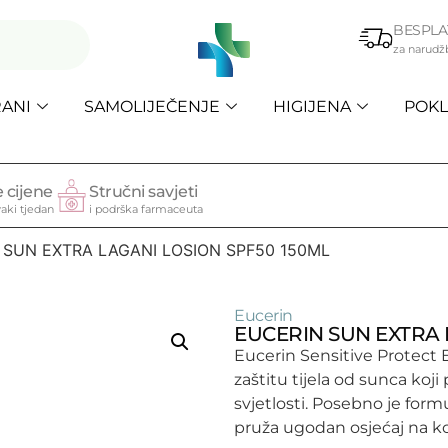
BESPLA
za narudž
ANI
SAMOLIJEČENJE
HIGIJENA
POKL
 cijene
Stručni savjeti
aki tjedan
i podrška farmaceuta
 SUN EXTRA LAGANI LOSION SPF50 150ML
Eucerin
EUCERIN SUN EXTRA 
Eucerin Sensitive Protect E
zaštitu tijela od sunca koj
svjetlosti. Posebno je formu
pruža ugodan osjećaj na k