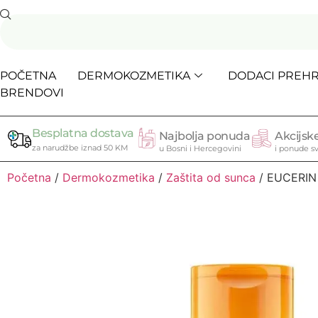
POČETNA
DERMOKOZMETIKA
DODACI PREHR
BRENDOVI
Besplatna dostava
Najbolja ponuda
Akcijske
za narudžbe iznad 50 KM
u Bosni i Hercegovini
i ponude sv
Početna
/
Dermokozmetika
/
Zaštita od sunca
/ EUCERIN