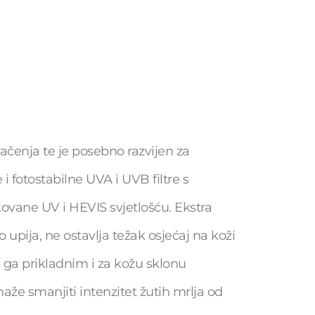
ačenja te je posebno razvijen za
i fotostabilne UVA i UVB filtre s
ovane UV i HEVIS svjetlošću. Ekstra
 upija, ne ostavlja težak osjećaj na koži
i ga prikladnim i za kožu sklonu
že smanjiti intenzitet žutih mrlja od