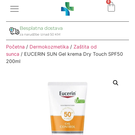
0
Besplatna dostava
za narudžbe iznad 50 KM
Početna
/
Dermokozmetika
/
Zaštita od
sunca
/ EUCERIN SUN Gel krema Dry Touch SPF50
200ml