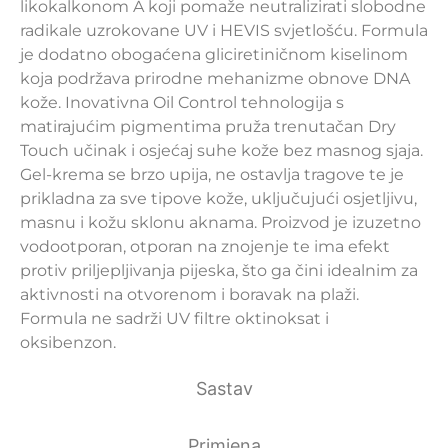
likokalkonom A koji pomaže neutralizirati slobodne
radikale uzrokovane UV i HEVIS svjetlošću. Formula
je dodatno obogaćena gliciretiničnom kiselinom
koja podržava prirodne mehanizme obnove DNA
kože. Inovativna Oil Control tehnologija s
matirajućim pigmentima pruža trenutačan Dry
Touch učinak i osjećaj suhe kože bez masnog sjaja.
Gel-krema se brzo upija, ne ostavlja tragove te je
prikladna za sve tipove kože, uključujući osjetljivu,
masnu i kožu sklonu aknama. Proizvod je izuzetno
vodootporan, otporan na znojenje te ima efekt
protiv priljepljivanja pijeska, što ga čini idealnim za
aktivnosti na otvorenom i boravak na plaži.
Formula ne sadrži UV filtre oktinoksat i
oksibenzon.
Sastav
Primjena