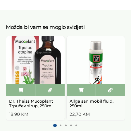
Možda bi vam se moglo svidjeti
Dr. Theiss Mucoplant
Allga san mobil fluid,
Trpučev sirup, 250ml
250ml
18,90
KM
22,70
KM