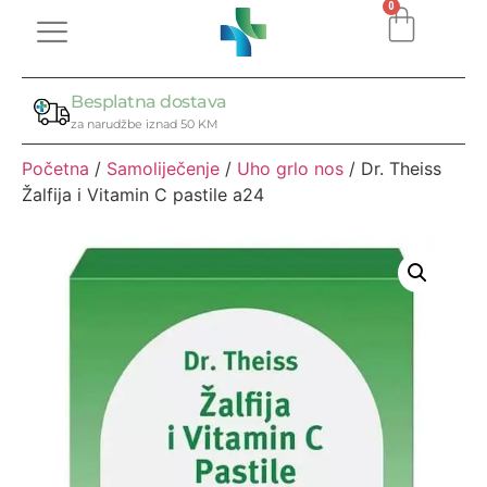
0
Besplatna dostava
za narudžbe iznad 50 KM
Početna
/
Samoliječenje
/
Uho grlo nos
/ Dr. Theiss
Žalfija i Vitamin C pastile a24