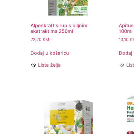
Alpenkraft sirup s biljnim
Apitus
ekstraktima 250ml
100ml
22,70
KM
13,10
K
Dodaj u košaricu
Dodaj 
Lista želja
Lis