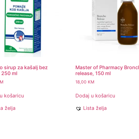
o sirup za kašalj bez
Master of Pharmacy Bron
 250 ml
release, 150 ml
KM
18,00
KM
u košaricu
Dodaj u košaricu
ta želja
Lista želja