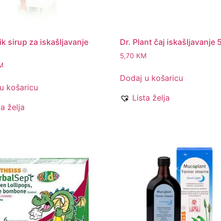
ik sirup za iskašljavanje
Dr. Plant čaj iskašljavanje
5,70
KM
M
Dodaj u košaricu
u košaricu
Lista želja
ta želja