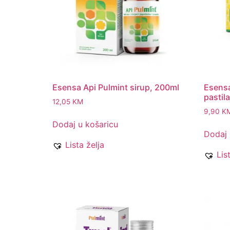
Esensa Api Pulmint sirup, 200ml
Esensa
pastila
12,05
KM
9,90
K
Dodaj u košaricu
Dodaj 
Lista želja
Lis