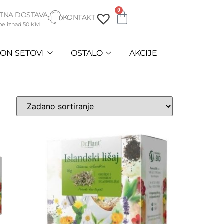
0
TNA DOSTAVA
KONTAKT
be iznad 50 KM
ON SETOVI
OSTALO
AKCIJE