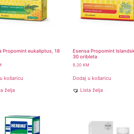
 Propomint eukaliptus, 18
Esensa Propomint Islandski
30 oribleta
M
9,20
KM
u košaricu
Dodaj u košaricu
ta želja
Lista želja