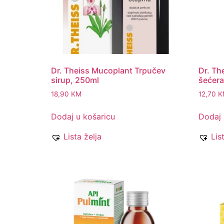
Dr. Theiss Mucoplant Trpučev
Dr. Th
sirup, 250ml
šećera
18,90
KM
12,70
K
Dodaj u košaricu
Dodaj 
Lista želja
Lis