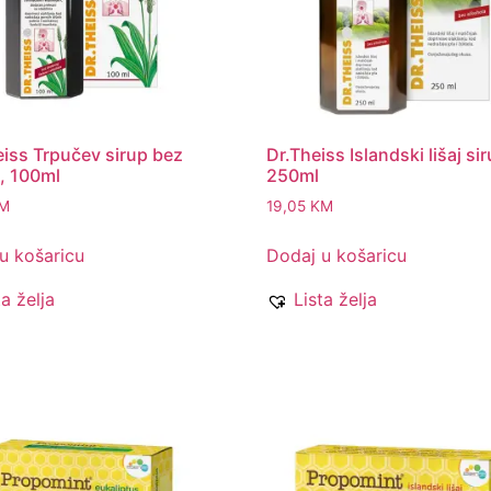
eiss Trpučev sirup bez
Dr.Theiss Islandski lišaj si
, 100ml
250ml
M
19,05
KM
u košaricu
Dodaj u košaricu
ta želja
Lista želja