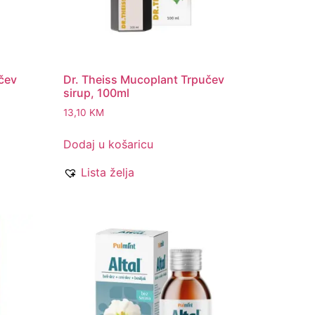
čev
Dr. Theiss Mucoplant Trpučev
sirup, 100ml
13,10
KM
Dodaj u košaricu
Lista želja