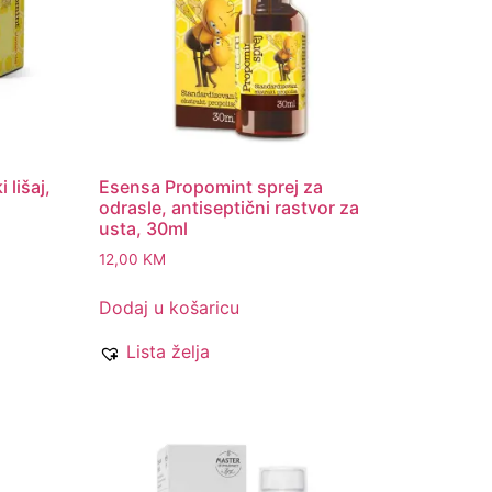
 lišaj,
Esensa Propomint sprej za
odrasle, antiseptični rastvor za
usta, 30ml
12,00
KM
Dodaj u košaricu
Lista želja