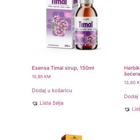
Esensa Timal sirup, 150ml
Herbik
šećera
10,85
KM
13,90
Dodaj u košaricu
Dodaj 
Lista želja
Lis