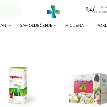
BESPLA
za narudž
ANI
SAMOLIJEČENJE
HIGIJENA
POKL