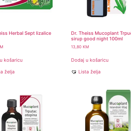
iss Herbal Sept lizalice
Dr. Theiss Mucoplant Trpu
sirup good night 100ml
KM
13,80
KM
u košaricu
Dodaj u košaricu
ta želja
Lista želja