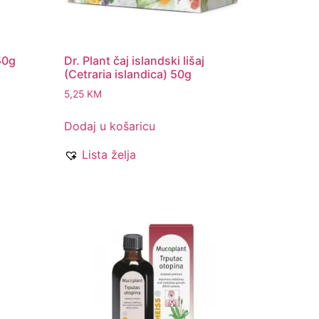
 50g
Dr. Plant čaj islandski lišaj
(Cetraria islandica) 50g
5,25
KM
Dodaj u košaricu
Lista želja