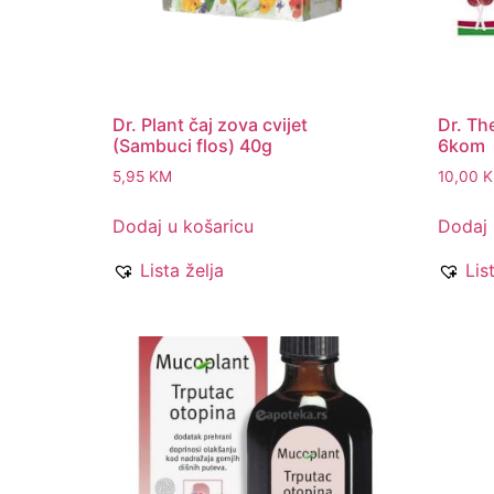
Dr. Plant čaj zova cvijet
Dr. The
(Sambuci flos) 40g
6kom
5,95
KM
10,00
Dodaj u košaricu
Dodaj 
Lista želja
Lis