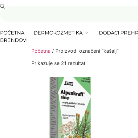
POČETNA
DERMOKOZMETIKA
DODACI PREHR
BRENDOVI
Početna
/ Proizvodi označeni “kašalj”
Prikazuje se 21 rezultat