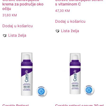
krema za područje oko
s vitaminom C
očiju
47,30
KM
31,60
KM
Dodaj u košaricu
Dodaj u košaricu
Lista želja
Lista želja
CeraVe Retinol
CeraVe retinol serum 30 ml