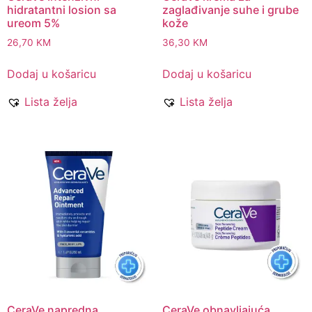
hidratantni losion sa
zaglađivanje suhe i grube
ureom 5%
kože
26,70
KM
36,30
KM
Dodaj u košaricu
Dodaj u košaricu
Lista želja
Lista želja
CeraVe napredna
CeraVe obnavljajuća