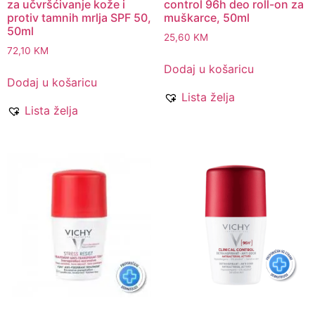
za učvršćivanje kože i
control 96h deo roll-on za
protiv tamnih mrlja SPF 50,
muškarce, 50ml
50ml
25,60
KM
72,10
KM
Dodaj u košaricu
Dodaj u košaricu
Lista želja
Lista želja