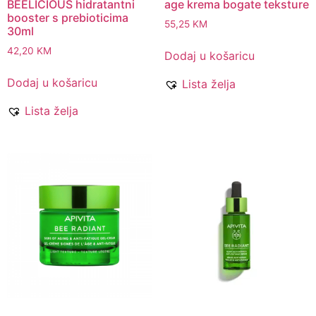
BEELICIOUS hidratantni
age krema bogate teksture
booster s prebioticima
55,25
KM
30ml
42,20
KM
Dodaj u košaricu
Dodaj u košaricu
Lista želja
Lista želja