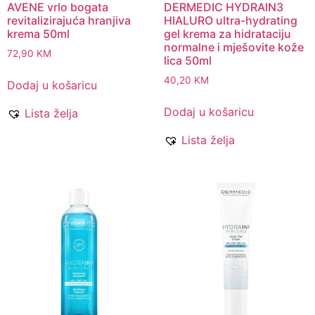
AVENE vrlo bogata
DERMEDIC HYDRAIN3
revitalizirajuća hranjiva
HIALURO ultra-hydrating
krema 50ml
gel krema za hidrataciju
normalne i mješovite kože
72,90
KM
lica 50ml
40,20
KM
Dodaj u košaricu
Dodaj u košaricu
Lista želja
Lista želja