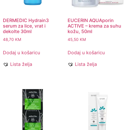
DERMEDIC Hydrain3
EUCERIN AQUAporin
serum za lice, vrat i
ACTIVE – krema za suhu
dekolte 30ml
kožu, 50ml
48,70
KM
45,50
KM
Dodaj u košaricu
Dodaj u košaricu
Lista želja
Lista želja