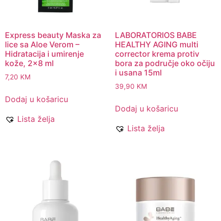
Express beauty Maska za
LABORATORIOS BABE
lice sa Aloe Verom –
HEALTHY AGING multi
Hidratacija i umirenje
corrector krema protiv
kože, 2×8 ml
bora za područje oko očiju
i usana 15ml
7,20
KM
39,90
KM
Dodaj u košaricu
Dodaj u košaricu
Lista želja
Lista želja