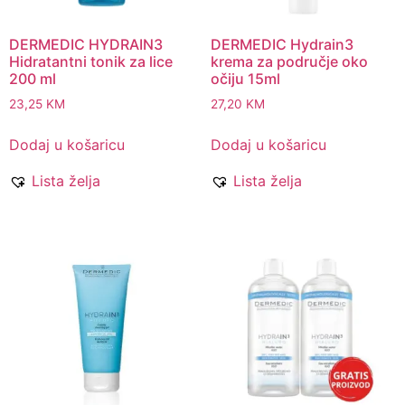
DERMEDIC HYDRAIN3
DERMEDIC Hydrain3
Hidratantni tonik za lice
krema za područje oko
200 ml
očiju 15ml
23,25
KM
27,20
KM
Dodaj u košaricu
Dodaj u košaricu
Lista želja
Lista želja