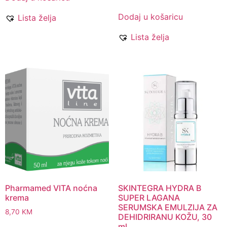
Dodaj u košaricu
Lista želja
Lista želja
Pharmamed VITA noćna
SKINTEGRA HYDRA B
krema
SUPER LAGANA
SERUMSKA EMULZIJA ZA
8,70
KM
DEHIDRIRANU KOŽU, 30
ml