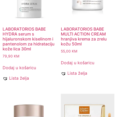
LABORATORIOS BABE
LABORATORIOS BABE
HYDRA serum s
MULTI ACTION CREAM
hijaluronskom kiselinom i
hranjiva krema za zrelu
pantenolom za hidrataciju
kožu 50ml
kože lica 30ml
55,00
KM
79,90
KM
Dodaj u košaricu
Dodaj u košaricu
Lista želja
Lista želja