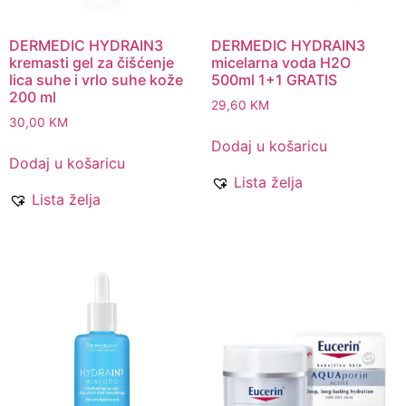
DERMEDIC HYDRAIN3
DERMEDIC HYDRAIN3
kremasti gel za čišćenje
micelarna voda H2O
lica suhe i vrlo suhe kože
500ml 1+1 GRATIS
200 ml
29,60
KM
30,00
KM
Dodaj u košaricu
Dodaj u košaricu
Lista želja
Lista želja