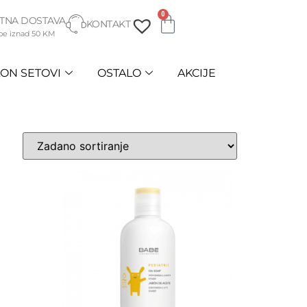
0
TNA DOSTAVA
KONTAKT
be iznad 50 KM
ON SETOVI
OSTALO
AKCIJE