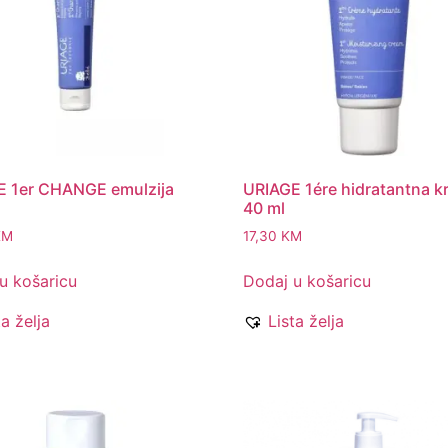
E 1er CHANGE emulzija
URIAGE 1ére hidratantna k
40 ml
KM
17,30
KM
u košaricu
Dodaj u košaricu
ta želja
Lista želja