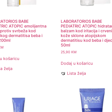
ATORIOS BABE
LABORATORIOS BABE
RIC ATOPIC emolijentna
PEDIATRIC ATOPIC hidrata
protiv svrbeža kod
balzam kod iritacija i crven
skog dermatitisa beba i
kože sklone atopijskom
200ml
dermatitisu kod beba i dje
50ml
KM
25,90
KM
u košaricu
Dodaj u košaricu
ta želja
Lista želja