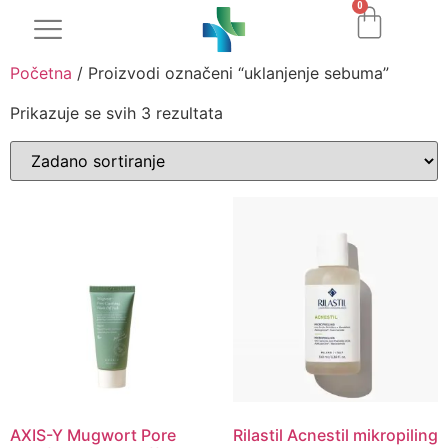
0
Početna
/ Proizvodi označeni “uklanjenje sebuma”
Prikazuje se svih 3 rezultata
AXIS-Y Mugwort Pore
Rilastil Acnestil mikropiling