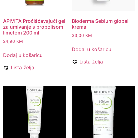
APIVITA Pročišćavajući gel
Bioderma Sebium global
za umivanje s propolisom i
krema
limetom 200 ml
33,00
KM
24,90
KM
Dodaj u košaricu
Dodaj u košaricu
Lista želja
Lista želja