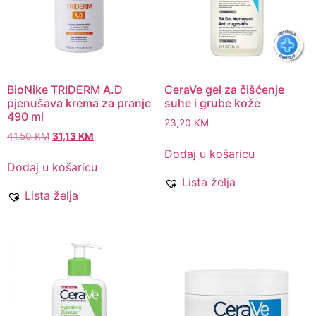
BioNike TRIDERM A.D
CeraVe gel za čišćenje
pjenušava krema za pranje
suhe i grube kože
490 ml
23,20
KM
41,50
KM
31,13
KM
Dodaj u košaricu
Dodaj u košaricu
Lista želja
Lista želja