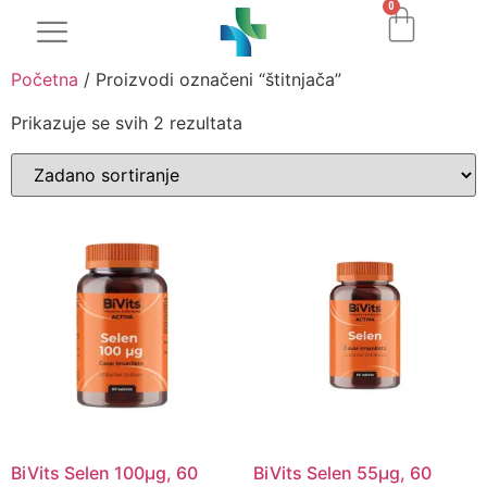
0
Početna
/ Proizvodi označeni “štitnjača”
Prikazuje se svih 2 rezultata
BiVits Selen 100µg, 60
BiVits Selen 55µg, 60