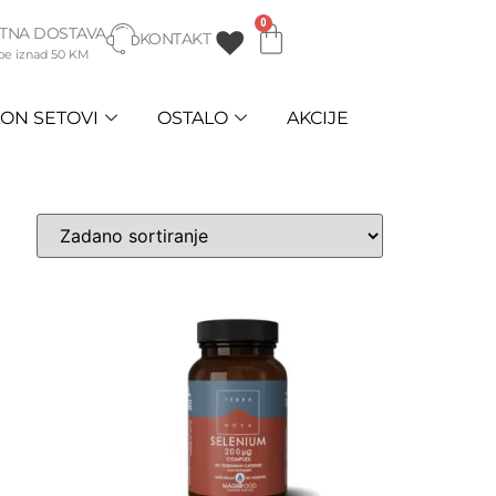
0
TNA DOSTAVA
KONTAKT
be iznad 50 KM
ON SETOVI
OSTALO
AKCIJE