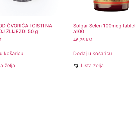
OD ČVORIĆA I CISTI NA
Solgar Selen 100mcg table
J ŽLIJEZDI 50 g
a100
M
46,25
KM
u košaricu
Dodaj u košaricu
ta želja
Lista želja