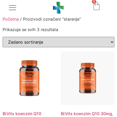
0
Početna
/ Proizvodi označeni “starenje”
Prikazuje se svih 3 rezultata
BiVits koenzim Q10
BiVits koenzim Q10 30mg,