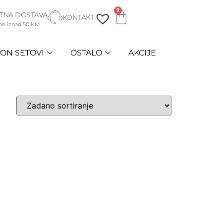
0
TNA DOSTAVA
KONTAKT
be iznad 50 KM
ON SETOVI
OSTALO
AKCIJE