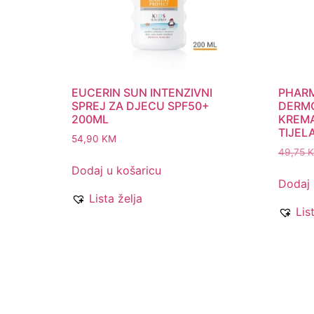
EUCERIN SUN INTENZIVNI
PHARM
SPREJ ZA DJECU SPF50+
DERMO
200ML
KREMA
TIJEL
54,90
KM
49,75
Dodaj u košaricu
Dodaj 
Lista želja
Lis