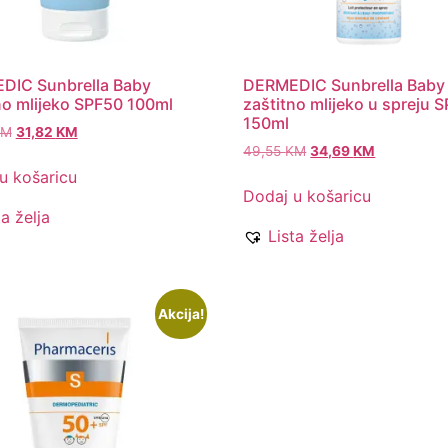
DIC Sunbrella Baby
DERMEDIC Sunbrella Baby
no mlijeko SPF50 100ml
zaštitno mlijeko u spreju 
150ml
KM
31,82
KM
49,55
KM
34,69
KM
u košaricu
Dodaj u košaricu
ta želja
Lista želja
Akcija!