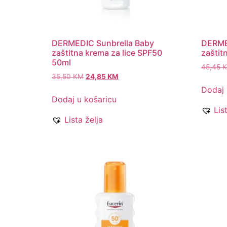
DERMEDIC Sunbrella Baby
DERME
zaštitna krema za lice SPF50
zaštit
50ml
45,45
35,50
KM
24,85
KM
Dodaj 
Dodaj u košaricu
Lis
Lista želja