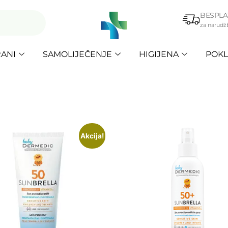
BESPLA
za narudž
ANI
SAMOLIJEČENJE
HIGIJENA
POKL
Akcija!