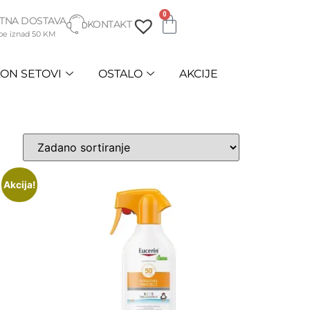
0
TNA DOSTAVA
KONTAKT
be iznad 50 KM
ON SETOVI
OSTALO
AKCIJE
Akcija!