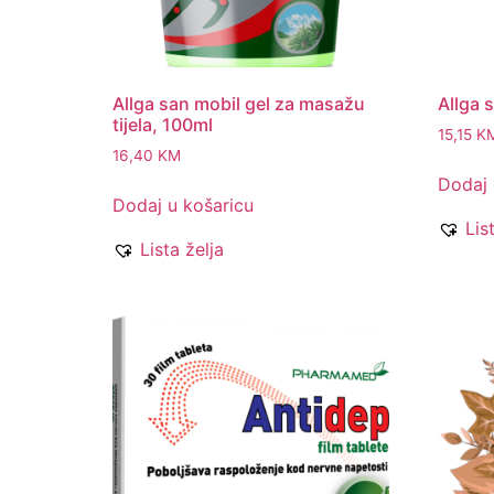
Allga san mobil gel za masažu
Allga 
tijela, 100ml
15,15
K
16,40
KM
Dodaj 
Dodaj u košaricu
Lis
Lista želja