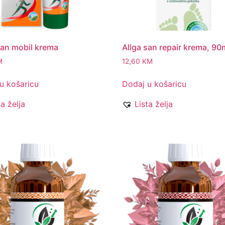
san mobil krema
Allga san repair krema, 90
M
12,60
KM
u košaricu
Dodaj u košaricu
ta želja
Lista želja