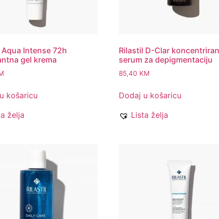
il Aqua Intense 72h
Rilastil D-Clar koncentriran
antna gel krema
serum za depigmentaciju
M
85,40
KM
u košaricu
Dodaj u košaricu
ta želja
Lista želja