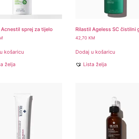
l Acnestil sprej za tijelo
Rilastil Ageless SC čistilni 
M
42,70
KM
u košaricu
Dodaj u košaricu
ta želja
Lista želja