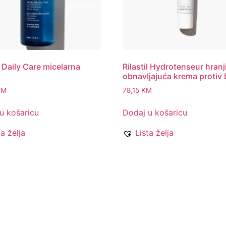
l Daily Care micelarna
Rilastil Hydrotenseur hranj
obnavljajuća krema protiv 
KM
78,15
KM
u košaricu
Dodaj u košaricu
ta želja
Lista želja