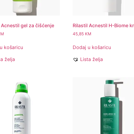
l Acnestil gel za čišćenje
Rilastil Acnestil H-Biome 
KM
45,85
KM
u košaricu
Dodaj u košaricu
ta želja
Lista želja