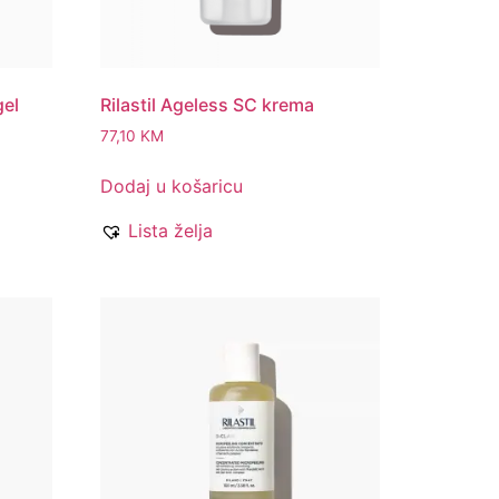
gel
Rilastil Ageless SC krema
77,10
KM
Dodaj u košaricu
Lista želja