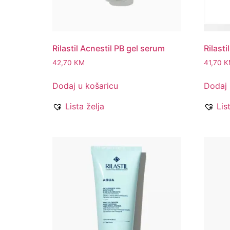
Rilastil Acnestil PB gel serum
Rilasti
42,70
KM
41,70
K
Dodaj u košaricu
Dodaj 
Lista želja
Lis