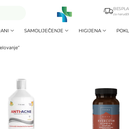
BESPLA
za narudž
ANI
SAMOLIJEČENJE
HIGIJENA
POKL
elovanje”