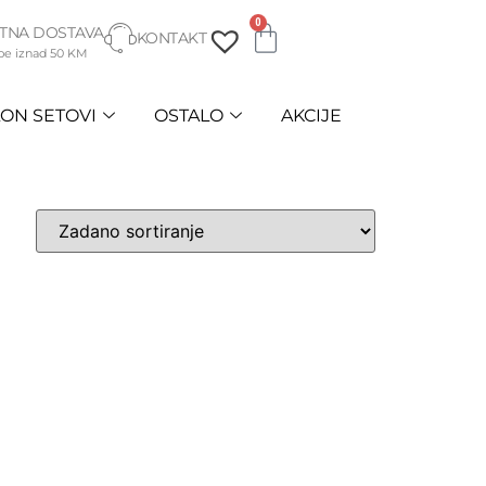
0
TNA DOSTAVA
KONTAKT
be iznad 50 KM
ON SETOVI
OSTALO
AKCIJE