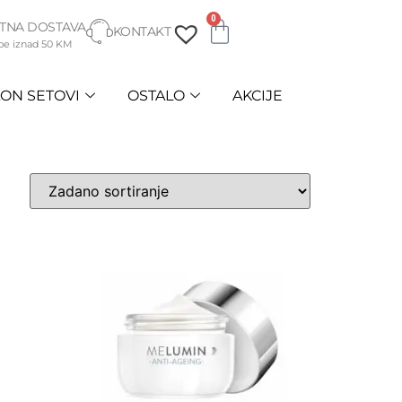
0
TNA DOSTAVA
KONTAKT
be iznad 50 KM
ON SETOVI
OSTALO
AKCIJE