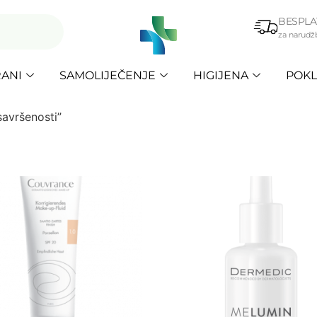
BESPLA
za narudž
ANI
SAMOLIJEČENJE
HIGIJENA
POKL
savršenosti”