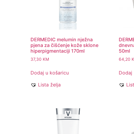
DERMEDIC melumin nježna
DERME
pjena za čišćenje kože sklone
dnevna
hiperpigmentaciji 170ml
50ml
37,30
KM
64,20
Dodaj u košaricu
Dodaj 
Lista želja
Lis