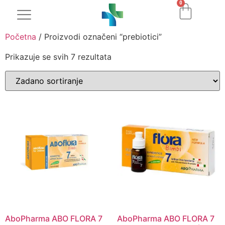
0
Početna
/ Proizvodi označeni “prebiotici”
Prikazuje se svih 7 rezultata
AboPharma ABO FLORA 7
AboPharma ABO FLORA 7