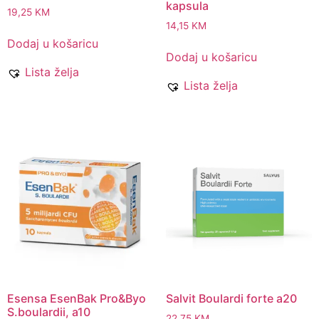
kapsula
19,25
KM
14,15
KM
Dodaj u košaricu
Dodaj u košaricu
Lista želja
Lista želja
Esensa EsenBak Pro&Byo
Salvit Boulardi forte a20
S.boulardii, a10
22,75
KM