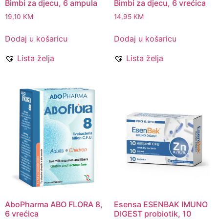
Bimbi za djecu, 6 ampula
Bimbi za djecu, 6 vrećica
19,10
KM
14,95
KM
Dodaj u košaricu
Dodaj u košaricu
Lista želja
Lista želja
AboPharma ABO FLORA 8,
Esensa ESENBAK IMUNO
6 vrećica
DIGEST probiotik, 10