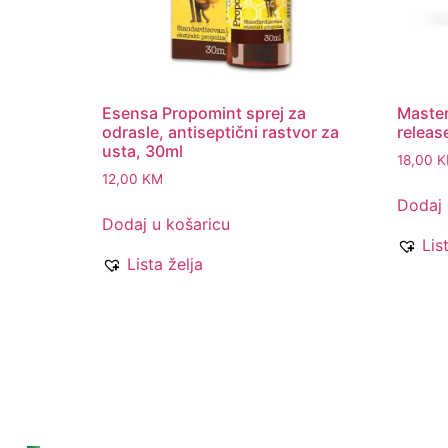
Esensa Propomint sprej za
Master
odrasle, antiseptični rastvor za
releas
usta, 30ml
18,00
K
12,00
KM
Dodaj 
Dodaj u košaricu
Lis
Lista želja