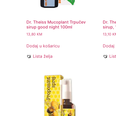
Dr. Theiss Mucoplant Trpučev
Dr. Th
sirup good night 100ml
sirup,
13,80
KM
13,10
K
Dodaj u košaricu
Dodaj 
Lista želja
Lis