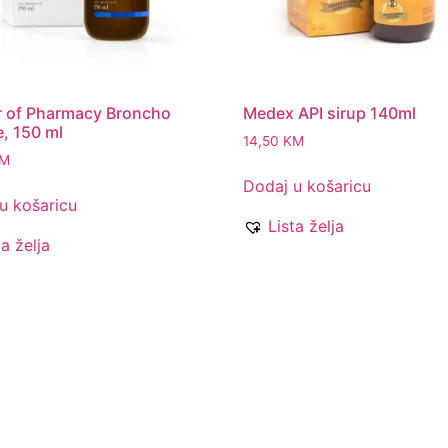
 of Pharmacy Broncho
Medex API sirup 140ml
e, 150 ml
14,50
KM
M
Dodaj u košaricu
u košaricu
Lista želja
ta želja