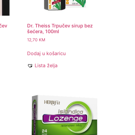
čev
Dr. Theiss Trpučev sirup bez
šećera, 100ml
12,70
KM
Dodaj u košaricu
Lista želja