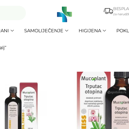
BESPLA
za narudž
ANI
SAMOLIJEČENJE
HIGIJENA
POKL
lj”