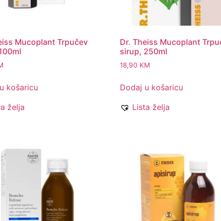
eiss Mucoplant Trpučev
Dr. Theiss Mucoplant Trpu
 100ml
sirup, 250ml
M
18,90
KM
u košaricu
Dodaj u košaricu
ta želja
Lista želja