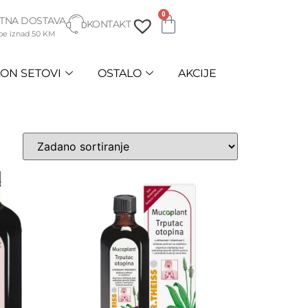
0
TNA DOSTAVA
KONTAKT
be iznad 50 KM
ON SETOVI
OSTALO
AKCIJE