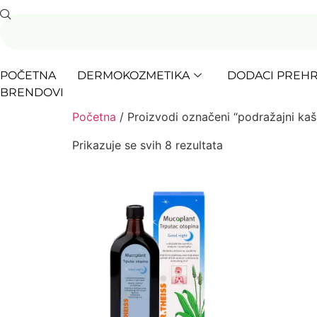
POČETNA
DERMOKOZMETIKA
DODACI PREHR
BRENDOVI
Početna
/ Proizvodi označeni “podražajni kaša
Prikazuje se svih 8 rezultata