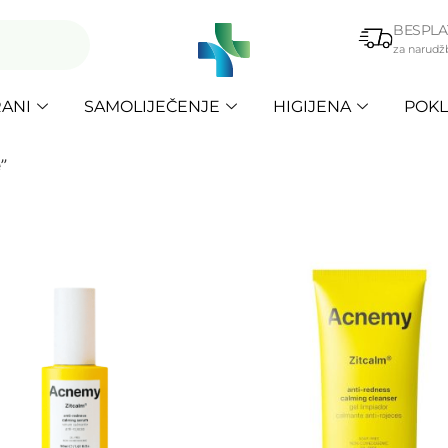
BESPLA
za narudž
ANI
SAMOLIJEČENJE
HIGIJENA
POKL
”