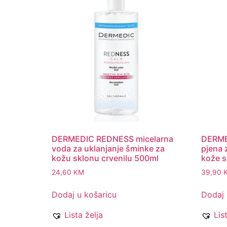
DERMEDIC REDNESS micelarna
DERME
voda za uklanjanje šminke za
pjena z
kožu sklonu crvenilu 500ml
kože s
24,60
KM
39,90
Dodaj u košaricu
Dodaj 
Lista želja
Lis