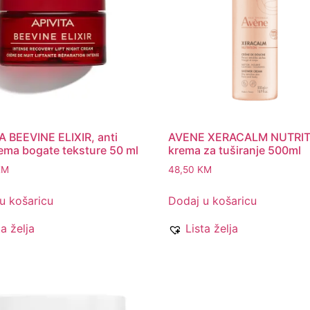
A BEEVINE ELIXIR, anti
AVENE XERACALM NUTRI
ema bogate teksture 50 ml
krema za tuširanje 500ml
KM
48,50
KM
u košaricu
Dodaj u košaricu
ta želja
Lista želja