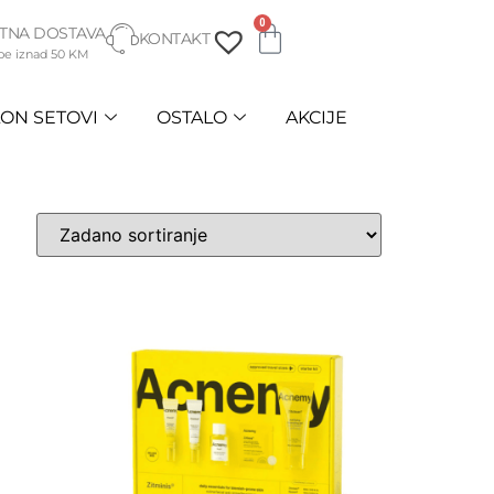
0
TNA DOSTAVA
KONTAKT
be iznad 50 KM
ON SETOVI
OSTALO
AKCIJE