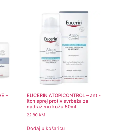
VE –
EUCERIN ATOPICONTROL – anti-
itch sprej protiv svrbeža za
nadraženu kožu 50ml
22,80
KM
Dodaj u košaricu