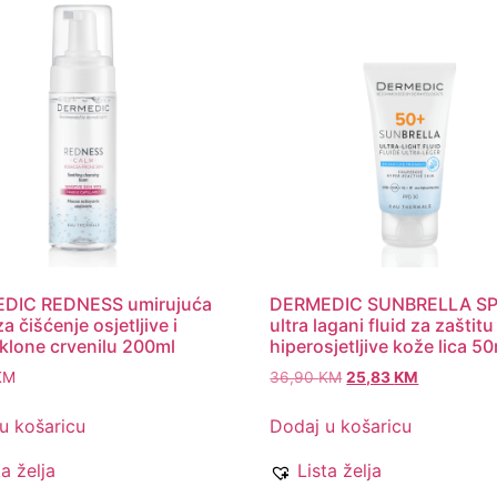
DIC REDNESS umirujuća
DERMEDIC SUNBRELLA S
a čišćenje osjetljive i
ultra lagani fluid za zaštitu
klone crvenilu 200ml
hiperosjetljive kože lica 5
KM
36,90
KM
25,83
KM
u košaricu
Dodaj u košaricu
ta želja
Lista želja