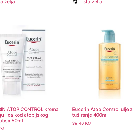
ta želja
Lista želja
IN ATOPICONTROL krema
Eucerin AtopiControl ulje 
gu lica kod atopijskog
tuširanje 400ml
itisa 50ml
39,40
KM
KM