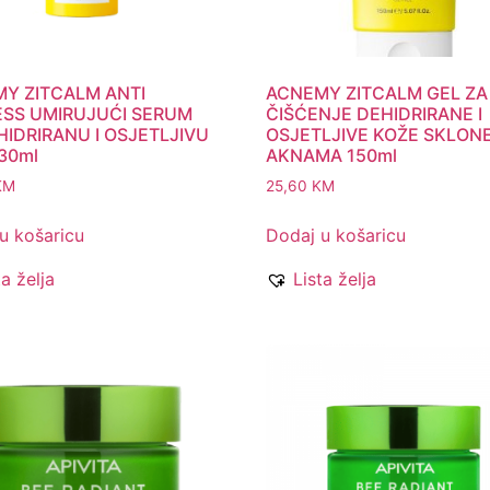
Y ZITCALM ANTI
ACNEMY ZITCALM GEL ZA
SS UMIRUJUĆI SERUM
ČIŠĆENJE DEHIDRIRANE I
HIDRIRANU I OSJETLJIVU
OSJETLJIVE KOŽE SKLON
30ml
AKNAMA 150ml
KM
25,60
KM
u košaricu
Dodaj u košaricu
ta želja
Lista želja