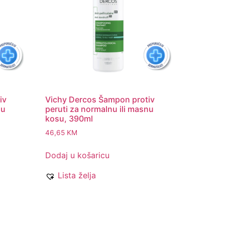
iv
Vichy Dercos Šampon protiv
nu
peruti za normalnu ili masnu
kosu, 390ml
46,65
KM
Dodaj u košaricu
Lista želja