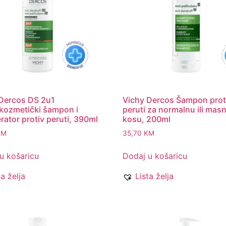
Dercos DS 2u1
Vichy Dercos Šampon prot
kozmetički šampon i
peruti za normalnu ili mas
rator protiv peruti, 390ml
kosu, 200ml
KM
35,70
KM
u košaricu
Dodaj u košaricu
ta želja
Lista želja