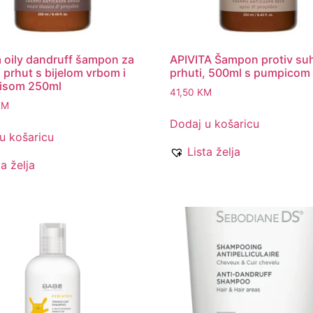
a oily dandruff šampon za
APIVITA Šampon protiv su
prhut s bijelom vrbom i
prhuti, 500ml s pumpicom
lisom 250ml
41,50
KM
KM
Dodaj u košaricu
u košaricu
Lista želja
ta želja