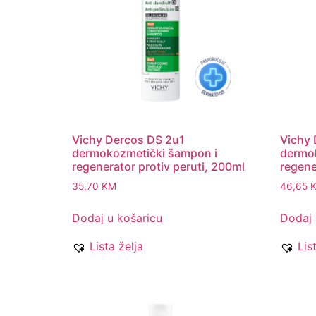
Vichy Dercos DS 2u1
Vichy 
dermokozmetički šampon i
dermo
regenerator protiv peruti, 200ml
regene
35,70
KM
46,65
Dodaj u košaricu
Dodaj 
Lista želja
Lis