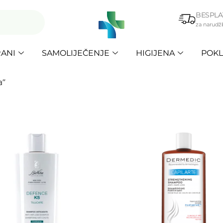
BESPLA
za narudž
ANI
SAMOLIJEČENJE
HIGIJENA
POKL
a”