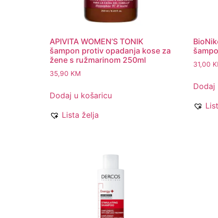
APIVITA WOMEN’S TONIK
BioNi
šampon protiv opadanja kose za
šampo
žene s ružmarinom 250ml
31,00
K
35,90
KM
Dodaj 
Dodaj u košaricu
Lis
Lista želja