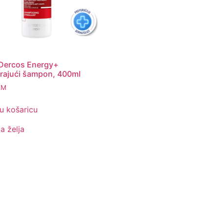
Dercos Energy+
irajući šampon, 400ml
KM
u košaricu
ta želja