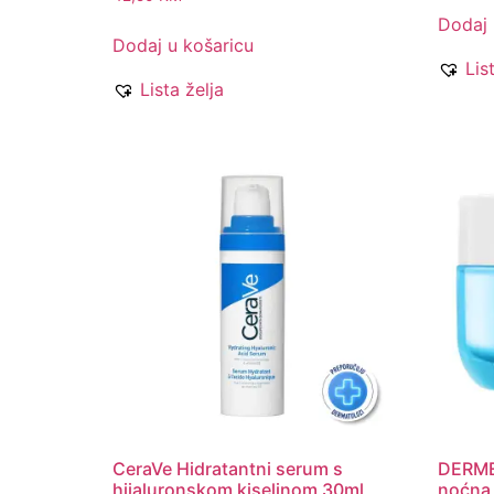
Dodaj 
Dodaj u košaricu
Lis
Lista želja
CeraVe Hidratantni serum s
DERME
hijaluronskom kiselinom 30ml
noćna 