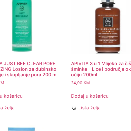
TA JUST BEE CLEAR PORE
APIVITA 3 u 1 Mlijeko za či
ZING Losion za dubinsko
šminke – Lice i područje o
je i skupljanje pora 200 ml
očiju 200ml
KM
24,90
KM
u košaricu
Dodaj u košaricu
ta želja
Lista želja