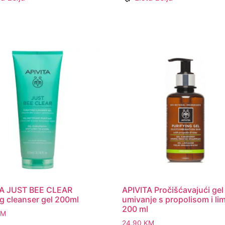
TA JUST BEE CLEAR
APIVITA Pročišćavajući gel
ng cleanser gel 200ml
umivanje s propolisom i l
200 ml
KM
24,90
KM