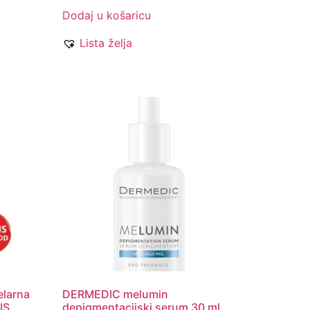
Dodaj u košaricu
Lista želja
larna
DERMEDIC melumin
IS
depigmentacijski serum 30 ml