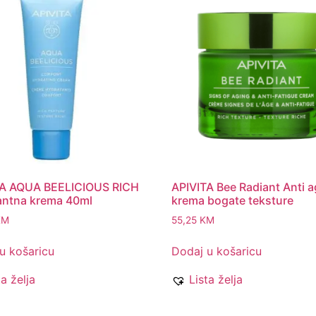
TA AQUA BEELICIOUS RICH
APIVITA Bee Radiant Anti 
antna krema 40ml
krema bogate teksture
KM
55,25
KM
u košaricu
Dodaj u košaricu
ta želja
Lista želja