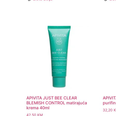
APIVITA JUST BEE CLEAR
APIVI
BLEMISH CONTROL matirajuća
purifi
krema 40ml
32,20
42,50
KM