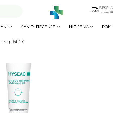
BESPLA
za narudž
ANI
SAMOLIJEČENJE
HIGIJENA
POKL
r za prištiće”