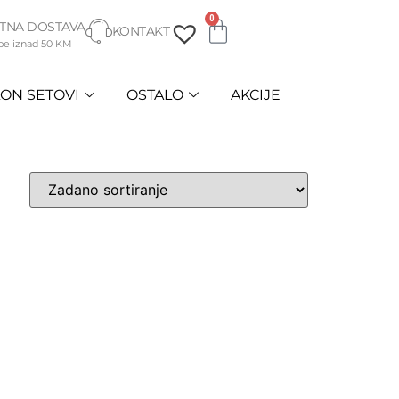
0
TNA DOSTAVA
KONTAKT
be iznad 50 KM
ON SETOVI
OSTALO
AKCIJE