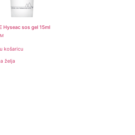
 Hyseac sos gel 15ml
KM
u košaricu
ta želja