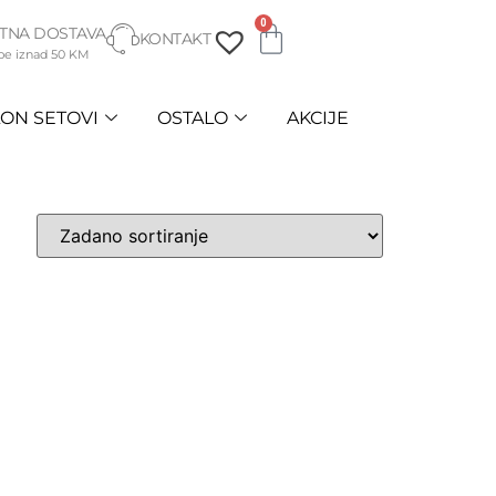
0
TNA DOSTAVA
KONTAKT
be iznad 50 KM
ON SETOVI
OSTALO
AKCIJE