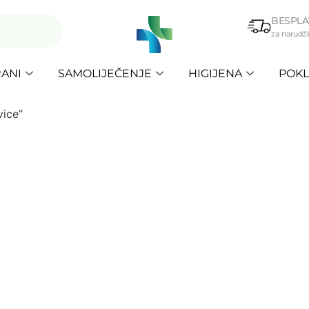
BESPLA
za narudž
ANI
SAMOLIJEČENJE
HIGIJENA
POKL
vice”