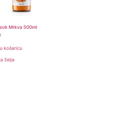
 sok Mrkva 500ml
M
u košaricu
ta želja