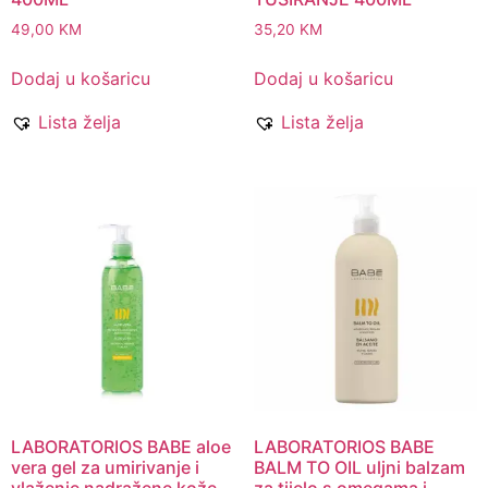
49,00
KM
35,20
KM
Dodaj u košaricu
Dodaj u košaricu
Lista želja
Lista želja
LABORATORIOS BABE aloe
LABORATORIOS BABE
vera gel za umirivanje i
BALM TO OIL uljni balzam
vlaženje nadražene kože
za tijelo s omegama i