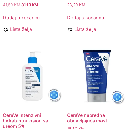
41,50
KM
31,13
KM
23,20
KM
Dodaj u košaricu
Dodaj u košaricu
Lista želja
Lista želja
CeraVe Intenzivni
CeraVe napredna
hidratantni losion sa
obnavljajuća mast
ureom 5%
18,30
KM