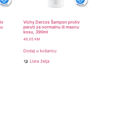
iv
Vichy Dercos Šampon protiv
nu
peruti za normalnu ili masnu
kosu, 390ml
46,65
KM
Dodaj u košaricu
Lista želja