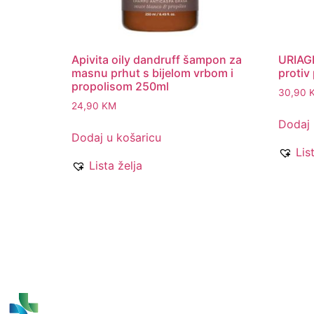
Apivita oily dandruff šampon za
URIAG
masnu prhut s bijelom vrbom i
protiv
propolisom 250ml
30,90
24,90
KM
Dodaj 
Dodaj u košaricu
Lis
Lista želja