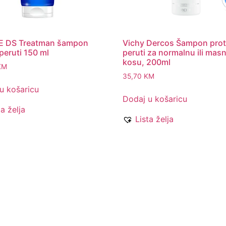
E DS Treatman šampon
Vichy Dercos Šampon prot
 peruti 150 ml
peruti za normalnu ili mas
kosu, 200ml
KM
35,70
KM
u košaricu
Dodaj u košaricu
ta želja
Lista želja