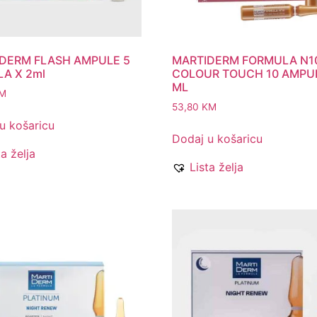
DERM FLASH AMPULE 5
MARTIDERM FORMULA N1
A X 2ml
COLOUR TOUCH 10 AMPU
ML
M
53,80
KM
u košaricu
Dodaj u košaricu
ta želja
Lista želja