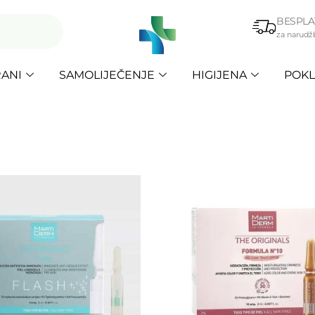
BESPLA
za narudž
ANI
SAMOLIJEČENJE
HIGIJENA
POKL