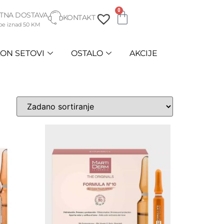
0
TNA DOSTAVA
KONTAKT
be iznad 50 KM
ON SETOVI
OSTALO
AKCIJE