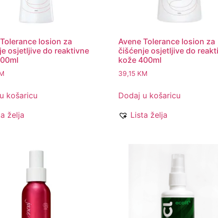
Tolerance losion za
Avene Tolerance losion za
e osjetljive do reaktivne
čišćenje osjetljive do reak
200ml
kože 400ml
M
39,15
KM
u košaricu
Dodaj u košaricu
ta želja
Lista želja