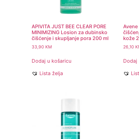
APIVITA JUST BEE CLEAR PORE
Avene 
MINIMIZING Losion za dubinsko
čišćenj
čišćenje i skupljanje pora 200 ml
kože 
33,90
KM
26,10
K
Dodaj u košaricu
Dodaj 
Lista želja
Lis