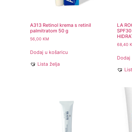
A313 Retinol krema s retinil
LA RO
palmitratom 50 g
SPF30
HIDRA
56,00
KM
68,40
Dodaj u košaricu
Dodaj 
Lista želja
Lis