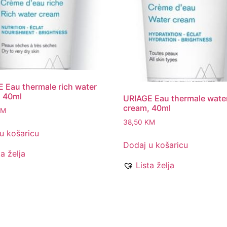
 Eau thermale rich water
 40ml
URIAGE Eau thermale wate
cream, 40ml
KM
38,50
KM
u košaricu
Dodaj u košaricu
ta želja
Lista želja