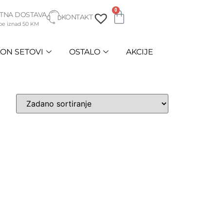
0
TNA DOSTAVA
KONTAKT
be iznad 50 KM
ON SETOVI
OSTALO
AKCIJE