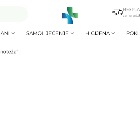
BESPLA
za narudž
ANI
SAMOLIJEČENJE
HIGIJENA
POKL
vnoteža”