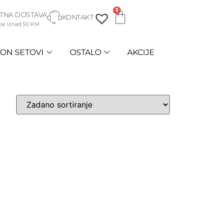
0
TNA DOSTAVA
KONTAKT
be iznad 50 KM
ON SETOVI
OSTALO
AKCIJE