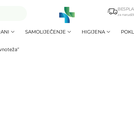
BESPLA
za narudž
ANI
SAMOLIJEČENJE
HIGIJENA
POKL
vnoteža”