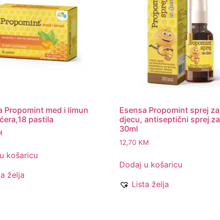
 Propomint med i limun
Esensa Propomint sprej za
ćera,18 pastila
djecu, antiseptični sprej za
30ml
M
12,70
KM
u košaricu
Dodaj u košaricu
ta želja
Lista želja