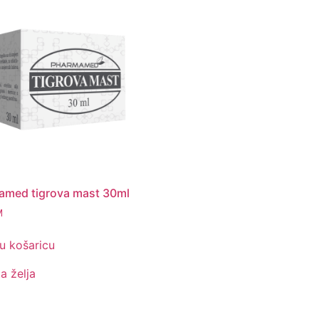
amed tigrova mast 30ml
M
u košaricu
ta želja