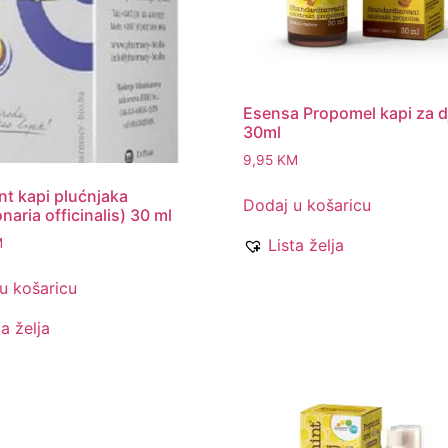
Esensa Propomel kapi za d
30ml
9,95
KM
ant kapi plućnjaka
Dodaj u košaricu
naria officinalis) 30 ml
M
Lista želja
u košaricu
ta želja