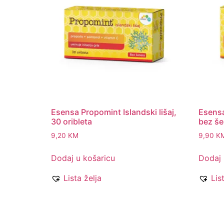
Esensa Propomint Islandski lišaj,
Esensa
30 oribleta
bez še
9,20
KM
9,90
K
Dodaj u košaricu
Dodaj 
Lista želja
Lis