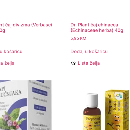
ant čaj divizma (Verbasci
Dr. Plant čaj ehinacea
40g
(Echinaceae herba) 40g
M
5,95
KM
u košaricu
Dodaj u košaricu
ta želja
Lista želja