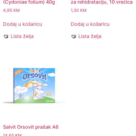
(Cydoniae folium) 40g
za rehidrataciju, 10 vrećica
4,95
KM
1,30
KM
Dodaj u košaricu
Dodaj u košaricu
Lista želja
Lista želja
Salvit Orsovit prašak A6
14,65
KM