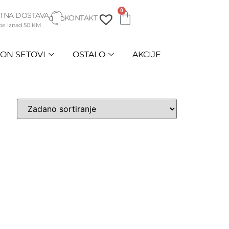
0
TNA DOSTAVA
KONTAKT
be iznad 50 KM
ON SETOVI
OSTALO
AKCIJE