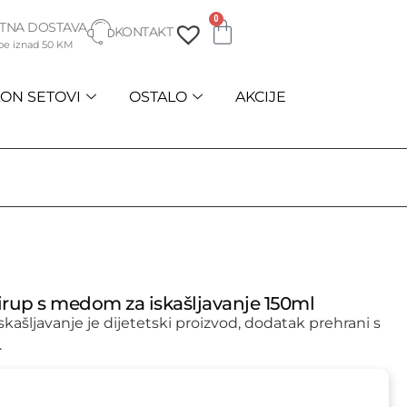
0
TNA DOSTAVA
KONTAKT
be iznad 50 KM
ON SETOVI
OSTALO
AKCIJE
rup s medom za iskašljavanje 150ml
kašljavanje je dijetetski proizvod, dodatak prehrani s
.