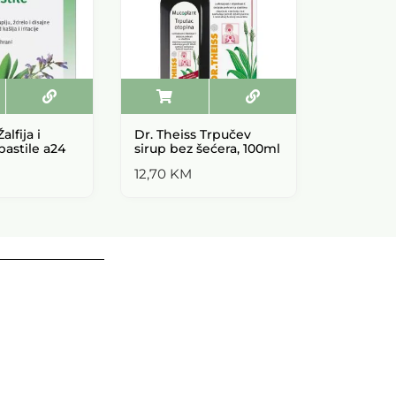
alfija i
Dr. Theiss Trpučev
Dr. Theis
pastile a24
sirup bez šećera, 100ml
Vitamol 
L6+
12,70
KM
16,50
KM