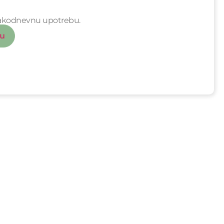
svakodnevnu upotrebu.
cu