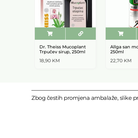
Dr. Theiss Mucoplant
Allga san mob
Trpučev sirup, 250ml
250ml
18,90
KM
22,70
KM
Zbog čestih promjena ambalaže, slike pr