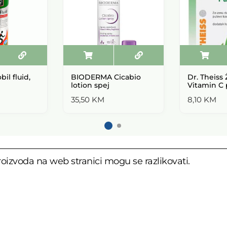
il fluid,
BIODERMA Cicabio
Dr. Theiss Ž
lotion spej
Vitamin C 
35,50
KM
8,10
KM
oizvoda na web stranici mogu se razlikovati.