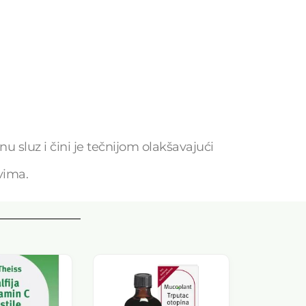
u sluz i čini je tečnijom olakšavajući
vima.