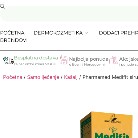
POČETNA
DERMOKOZMETIKA
DODACI PREHR
BRENDOVI
Besplatna dostava
Najbolja ponuda
Akcijske
za narudžbe iznad 50 KM
u Bosni i Hercegovini
i ponude sv
Početna
/
Samoliječenje
/
Kašalj
/ Pharmamed Medifit siru