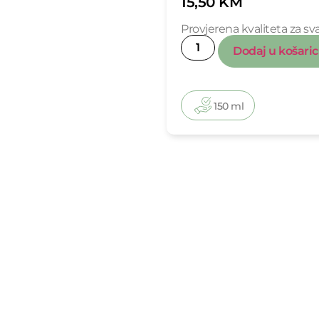
15,50
KM
Provjerena kvaliteta za 
Dodaj u košari
150 ml