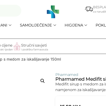
BESPLA
za narudž
ANI
SAMOLIJEČENJE
HIGIJENA
POKL
 cijene
Stručni savjeti
aki tjedan
i podrška farmaceuta
p s medom za iskašljavanje 150ml
Pharmamed
Pharmamed Medifit si
Medifit sirup s medom za is
namjenom za iskašljavanje