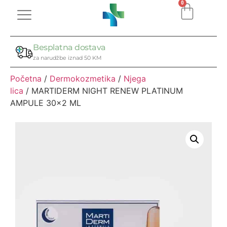
0
Besplatna dostava
za narudžbe iznad 50 KM
Početna
/
Dermokozmetika
/
Njega
lica
/ MARTIDERM NIGHT RENEW PLATINUM
AMPULE 30×2 ML