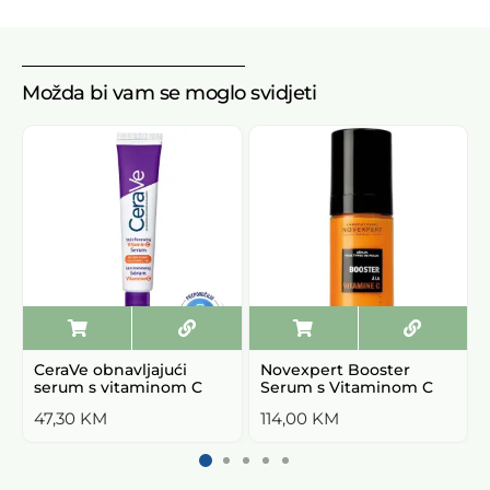
Možda bi vam se moglo svidjeti
CeraVe obnavljajući
Novexpert Booster
serum s vitaminom C
Serum s Vitaminom C
47,30
KM
114,00
KM