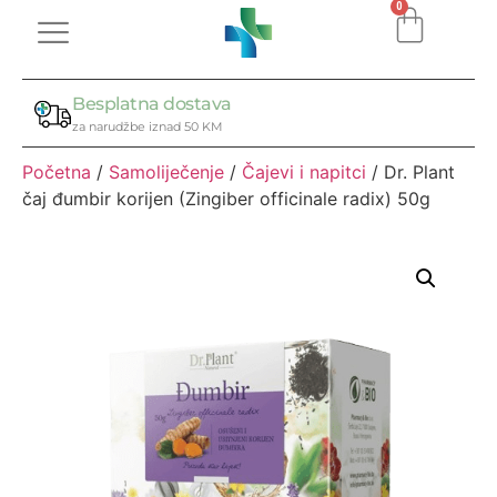
0
Besplatna dostava
za narudžbe iznad 50 KM
Početna
/
Samoliječenje
/
Čajevi i napitci
/ Dr. Plant
čaj đumbir korijen (Zingiber officinale radix) 50g