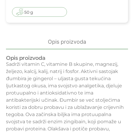
50 g
Opis proizvoda
Opis proizvoda
Sadrži vitamin C, vitamine B skupine, magnezij,
željezo, kalcij, kalij, natrij i fosfor. Aktivni sastojak
đumbira je gingerol – uljasta gusta tekućina
ljutkastog okusa, ima svojstvo analgetika, djeluje
protuupalno i antioksidativno te ima
antibakterijski učinak. Đumbir se već stoljećima
koristi za dobru probavu i za ublažavanje crijevnih
tegoba. Ova začinska biljka ima protuupalna
svojstva te sadrži enzim zingibain, koji pomaže u
probavi proteina. Olakšava i potiče probavu,