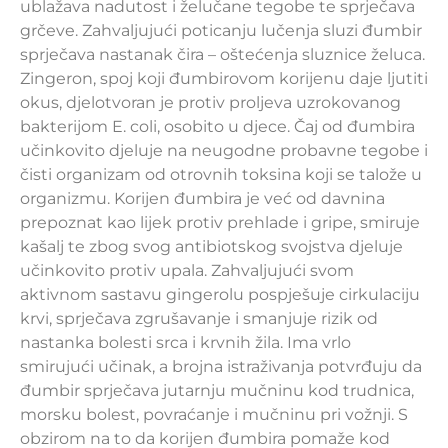
ublažava nadutost i želučane tegobe te sprječava
grčeve. Zahvaljujući poticanju lučenja sluzi đumbir
sprječava nastanak čira – oštećenja sluznice želuca.
Zingeron, spoj koji đumbirovom korijenu daje ljutiti
okus, djelotvoran je protiv proljeva uzrokovanog
bakterijom E. coli, osobito u djece. Čaj od đumbira
učinkovito djeluje na neugodne probavne tegobe i
čisti organizam od otrovnih toksina koji se talože u
organizmu. Korijen đumbira je već od davnina
prepoznat kao lijek protiv prehlade i gripe, smiruje
kašalj te zbog svog antibiotskog svojstva djeluje
učinkovito protiv upala. Zahvaljujući svom
aktivnom sastavu gingerolu pospješuje cirkulaciju
krvi, sprječava zgrušavanje i smanjuje rizik od
nastanka bolesti srca i krvnih žila. Ima vrlo
smirujući učinak, a brojna istraživanja potvrđuju da
đumbir sprječava jutarnju mučninu kod trudnica,
morsku bolest, povraćanje i mučninu pri vožnji. S
obzirom na to da korijen đumbira pomaže kod