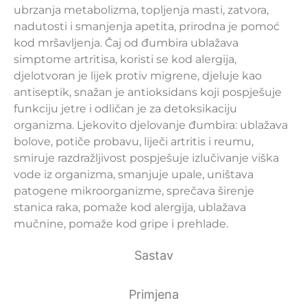
ubrzanja metabolizma, topljenja masti, zatvora,
nadutosti i smanjenja apetita, prirodna je pomoć
kod mršavljenja. Čaj od đumbira ublažava
simptome artritisa, koristi se kod alergija,
djelotvoran je lijek protiv migrene, djeluje kao
antiseptik, snažan je antioksidans koji pospješuje
funkciju jetre i odličan je za detoksikaciju
organizma. Ljekovito djelovanje đumbira: ublažava
bolove, potiče probavu, liječi artritis i reumu,
smiruje razdražljivost pospješuje izlučivanje viška
vode iz organizma, smanjuje upale, uništava
patogene mikroorganizme, sprečava širenje
stanica raka, pomaže kod alergija, ublažava
mučnine, pomaže kod gripe i prehlade.
Sastav
Primjena