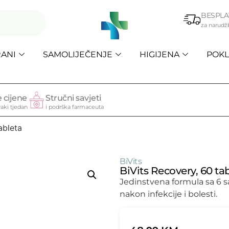
BESPLA
za narudž
ANI
SAMOLIJEČENJE
HIGIJENA
POKL
 cijene
Stručni savjeti
aki tjedan
i podrška farmaceuta
ableta
BiVits
BiVits Recovery, 60 ta
Jedinstvena formula sa 6 
nakon infekcije i bolesti.