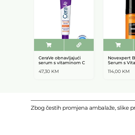
CeraVe obnavljajući
Novexpert B
serum s vitaminom C
Serum s Vi
47,30
KM
114,00
KM
Zbog čestih promjena ambalaže, slike pr