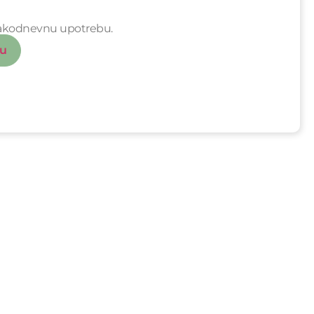
svakodnevnu upotrebu.
cu