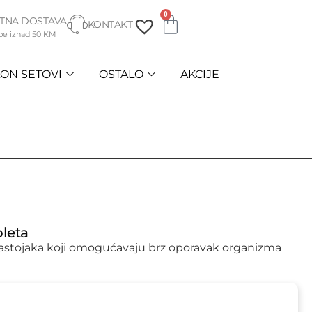
0
TNA DOSTAVA
KONTAKT
be iznad 50 KM
ON SETOVI
OSTALO
AKCIJE
bleta
sastojaka koji omogućavaju brz oporavak organizma