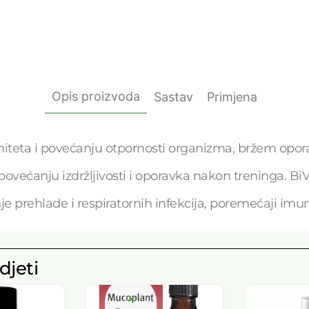
Opis proizvoda
Sastav
Primjena
iteta i povećanju otpornosti organizma, bržem oporavk
, povećanju izdržljivosti i oporavka nakon treninga. B
e prehlade i respiratornih infekcija, poremećaji imun
djeti