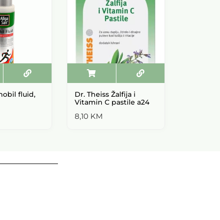
obil fluid,
Dr. Theiss Žalfija i
Dr. Theis
Vitamin C pastile a24
sirup bez
8,10
KM
12,70
KM