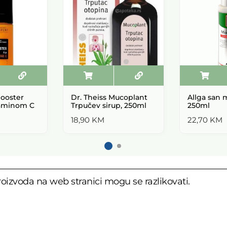
ooster
Dr. Theiss Mucoplant
Allga san m
taminom C
Trpučev sirup, 250ml
250ml
18,90
KM
22,70
KM
oizvoda na web stranici mogu se razlikovati.