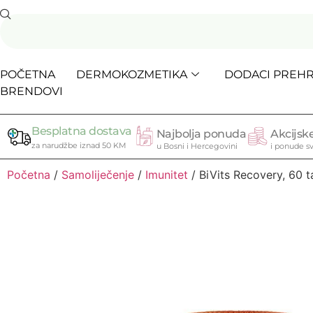
POČETNA
DERMOKOZMETIKA
DODACI PREHR
BRENDOVI
Besplatna dostava
Najbolja ponuda
Akcijske
za narudžbe iznad 50 KM
u Bosni i Hercegovini
i ponude sv
Početna
/
Samoliječenje
/
Imunitet
/ BiVits Recovery, 60 t