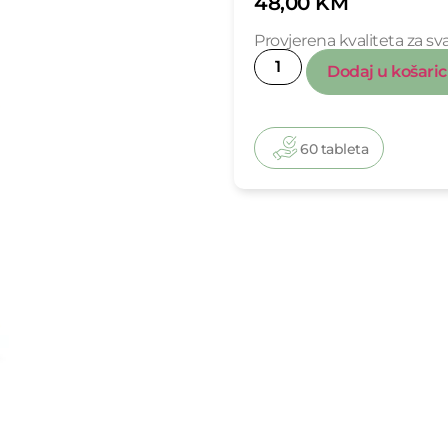
48,00
KM
Provjerena kvaliteta za 
Dodaj u košari
60 tableta