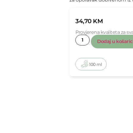
34,70
KM
Provjerena kvaliteta za 
Dodaj u košari
100 ml