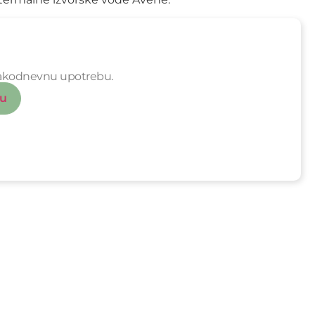
svakodnevnu upotrebu.
cu