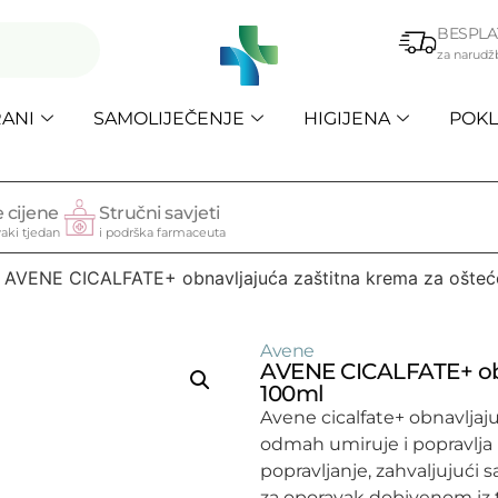
BESPLA
za narudž
ANI
SAMOLIJEČENJE
HIGIJENA
POKL
 cijene
Stručni savjeti
aki tjedan
i podrška farmaceuta
 AVENE CICALFATE+ obnavljajuća zaštitna krema za ošteć
Avene
AVENE CICALFATE+ obn
100ml
Avene cicalfate+ obnavljaj
odmah umiruje i popravlja u
popravljanje, zahvaljujući
za oporavak dobivenom iz 