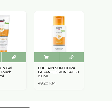
UN Gel
EUCERIN SUN EXTRA
Eucerin o
 Touch
LAGANI LOSION SPF50
sprej sp
ml
150ML
54,20
K
49,20
KM