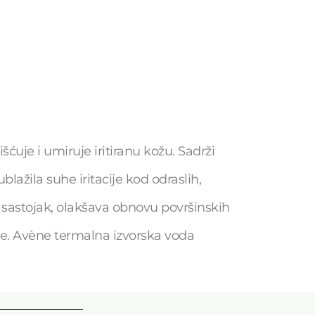
ćuje i umiruje iritiranu kožu. Sadrži
lažila suhe iritacije kod odraslih,
ni sastojak, olakšava obnovu površinskih
ije. Avène termalna izvorska voda