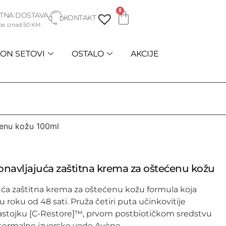
0
TNA DOSTAVA
KONTAKT
be iznad 50 KM
ON SETOVI
OSTALO
AKCIJE
enu kožu 100ml
avljajuća zaštitna krema za oštećenu kožu
uća zaštitna krema za oštećenu kožu formula koja
 roku od 48 sati. Pruža četiri puta učinkovitije
 sastojku [C-Restore]™, prvom postbiotičkom sredstvu
termalne izvorske vode Avène.