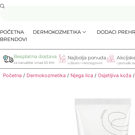
POČETNA
DERMOKOZMETIKA
DODACI PREHR
BRENDOVI
Besplatna dostava
Najbolja ponuda
Akcijske
za narudžbe iznad 50 KM
u Bosni i Hercegovini
i ponude sv
Početna
/
Dermokozmetika
/
Njega lica
/
Osjetljiva koža
/