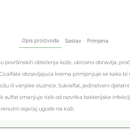
Opis proizvoda
Sastav
Primjena
 površinskih oštećenja kože, ubrzano obnavlja, pročiš
 Cicalfate obnavljajuća krema primjenjuje se kako bi ub
ožu ili vanjske sluznice. Sukralfat, jedinstveni djelat
k sulfat smanjuje rizik od razvitka bakterijske infekc
a trenutni osjećaj ugode na koži.