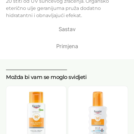
20 štiti od UV sunčevog zračenja. Organsko
eterično ulje geranijuma pruža dodatno
hidratantni i obnavljajući efekat.
Sastav
Primjena
Možda bi vam se moglo svidjeti