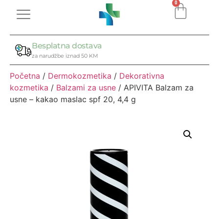
0
Besplatna dostava
za narudžbe iznad 50 KM
Početna
/
Dermokozmetika
/
Dekorativna
kozmetika
/
Balzami za usne
/ APIVITA Balzam za
usne – kakao maslac spf 20, 4,4 g