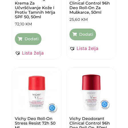
Krema Za
Clinical Control 96h
Učvršćivanje Kože I
Deo Roll-On Za
Protiv Tamnih Mrlja
Muškarce, 50ml
SPF 50, 50ml
25,60
KM
72,10
KM
Dodati
Dodati
Lista želja
Lista želja
Vichy Deo Roll-On
Vichy Deodorant
Stress Resist 72h 50
Clinical Control 96h
Ml
Deo Roll-On, 50ml