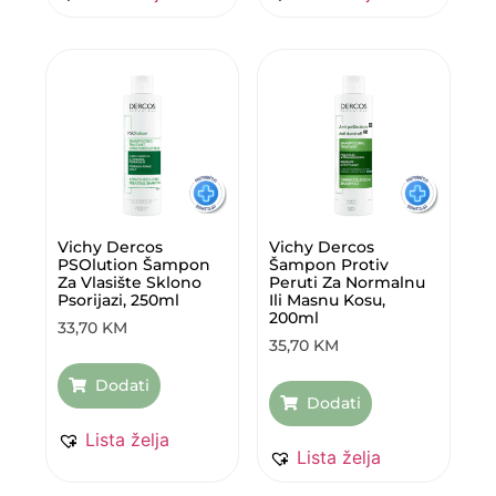
Vichy Dercos
Vichy Dercos
PSOlution Šampon
Šampon Protiv
Za Vlasište Sklono
Peruti Za Normalnu
Psorijazi, 250ml
Ili Masnu Kosu,
200ml
33,70
KM
35,70
KM
Dodati
Dodati
Lista želja
Lista želja