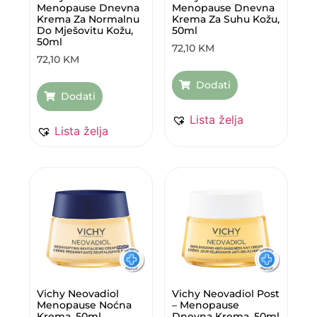
Menopause Dnevna
Menopause Dnevna
Krema Za Normalnu
Krema Za Suhu Kožu,
Do Mješovitu Kožu,
50ml
50ml
72,10
KM
72,10
KM
Dodati
Dodati
Lista želja
Lista želja
Vichy Neovadiol
Vichy Neovadiol Post
Menopause Noćna
– Menopause
Krema, 50ml
Dnevna Krema, 50ml