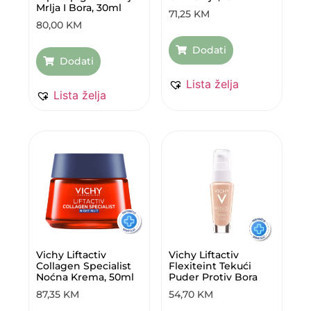
Mrlja I Bora, 30ml
71,25
KM
80,00
KM
Dodati
Dodati
Lista želja
Lista želja
Vichy Liftactiv
Vichy Liftactiv
Collagen Specialist
Flexiteint Tekući
Noćna Krema, 50ml
Puder Protiv Bora
87,35
KM
54,70
KM