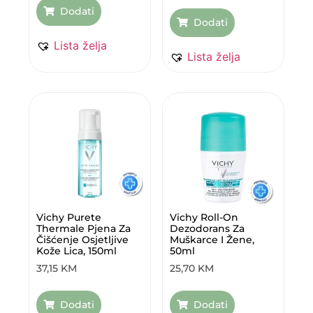
Dodati
Dodati
Lista želja
Lista želja
Vichy Purete
Vichy Roll-On
Thermale Pjena Za
Dezodorans Za
Čišćenje Osjetljive
Muškarce I Žene,
Kože Lica, 150ml
50ml
37,15
KM
25,70
KM
Dodati
Dodati