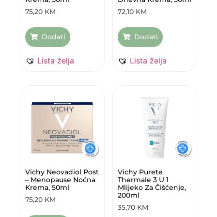
75,20
KM
72,10
KM
Dodati
Dodati
Lista želja
Lista želja
Vichy Neovadiol Post
Vichy Purete
– Menopause Noćna
Thermale 3 U 1
Krema, 50ml
Mlijeko Za Čišćenje,
200ml
75,20
KM
35,70
KM