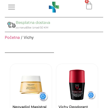
0
Besplatna dostava
za narudžbe iznad 50 KM
Početna
/ Vichy
Neovadiol Magistral
Vichy Deodorant