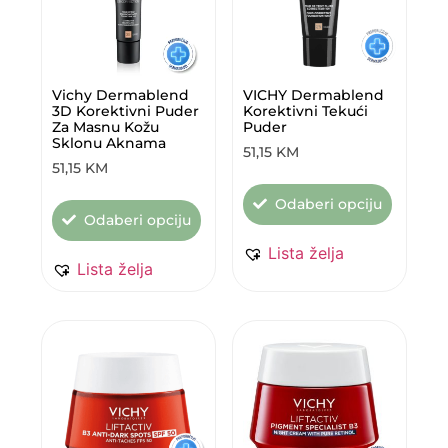
Vichy Dermablend
VICHY Dermablend
3D Korektivni Puder
Korektivni Tekući
Za Masnu Kožu
Puder
Sklonu Aknama
51,15
KM
51,15
KM
Odaberi opciju
Odaberi opciju
Lista želja
Lista želja